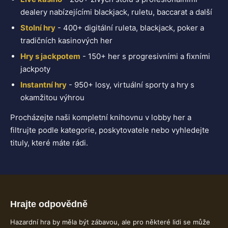
dealery nabízejícími blackjack, ruletu, baccarat a další
Stolní hry
- 400+ digitální ruleta, blackjack, poker a
tradičních kasinových her
Hry s jackpotem
- 150+ her s progresivními a fixními
jackpoty
Instantní hry
- 950+ losy, virtuální sporty a hry s
okamžitou výhrou
Procházejte naši kompletní knihovnu v lobby her a
filtrujte podle kategorie, poskytovatele nebo vyhledejte
tituly, které máte rádi.
Hrajte odpovědně
Hazardní hra by měla být zábavou, ale pro některé lidi se může