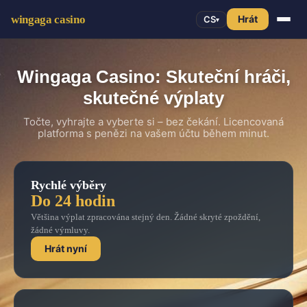
wingaga casino
Hrát
CS
▾
Wingaga Casino: Skuteční hráči,
skutečné výplaty
Točte, vyhrajte a vyberte si – bez čekání. Licencovaná
platforma s penězi na vašem účtu během minut.
Rychlé výběry
Do 24 hodin
Většina výplat zpracována stejný den. Žádné skryté zpoždění,
žádné výmluvy.
Hrát nyní