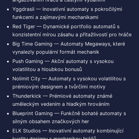
Yggdrasil — Inovativní automaty s pokročilými
funkcemi a zajímavými mechanikami
Red Tiger — Dynamické portfolio automatů s
konzistentní mírou zásahu a přitažlivostí pro hráče
Big Time Gaming — Automaty Megaways, které
vynalezly populární formát mechanik
Push Gaming — Akční automaty s vysokou
volatilitou a hloubkou bonusů
Nolimit City — Automaty s vysokou volatilitou s
prémiovým designem a tvůrčími motivy
Thunderkick — Prémiové automaty známé
uměleckým vedením a hladkým hrováním
Blueprint Gaming — Funkčně bohaté automaty s
silným obsahem značkových her
ELK Studios — Inovativní automaty kombinující
kvalitu designu s mechanikou hráčů