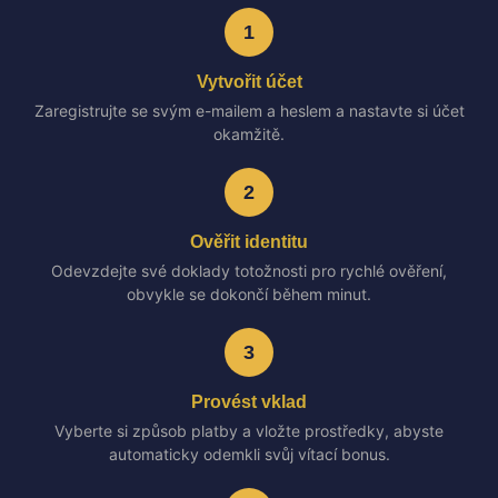
1
Vytvořit účet
Zaregistrujte se svým e-mailem a heslem a nastavte si účet
okamžitě.
2
Ověřit identitu
Odevzdejte své doklady totožnosti pro rychlé ověření,
obvykle se dokončí během minut.
3
Provést vklad
Vyberte si způsob platby a vložte prostředky, abyste
automaticky odemkli svůj vítací bonus.